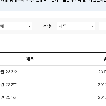
 제공 및 정부의 과학기술정책 수립에 도움을 주고자 월 1회 발간하
검색어
원 연구자료 이용에 항상 감사드립니다.
는 연구기관의 소중한 연구성과물로 저작권 및 이용조건 등을 준수하여 활용해
제목
권 233호
201
위해 하단의 자료이용 동의서 및 사용목적 등에 응답 부탁드립니다.
 과학기술정책연구원 연구성과물 활용 현황 및 서비스 분석을 위한 기초자료로
권 232호
201
권 231호
201