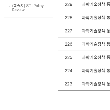
자료 이용 
229
과학기술정책 통
(학술지) STI Policy
동의합니다.
Review
본 저작물
228
과학기술정책 통
※ 무단으로 연
않았을 경우,
중지할 수 있
227
과학기술정책 통
이용조건을 
226
과학기술정책 통
자료사용목적
225
과학기술정책 통
정책개발
직업군 선택
224
과학기술정책 통
223
과학기술정책 통