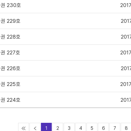
시, 과학기술정책연구원에서 제공하는 저작물을 이용하였음을 명시할 것을
권 230호
201
을
"공공누리 제4유형"
조건에 따라 이용할 것을 동의합니다.
권 229호
201
구성과물을 사용하였거나 과학기술정책연구원에서 제시한 이용조건을 이행하
 저작권법에 따라 관련기관에 처벌을 받을 수 있으며, 즉시 저작물의 이용허락
습니다.
권 228호
201
확인하였으며, 이에 동의합니다.
권 227호
201
권 226호
201
학술연구
과제준비
교육자료
출판활용
기타
권 225호
201
권 224호
201
1
2
3
4
5
6
7
8