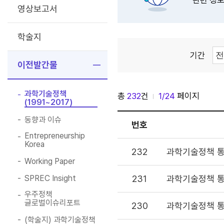
관련 정보
영상보고서
학술지
기간
이전발간물
과학기술정책
총
232
건
1/24
페이지
과학기술정책연구
(1991~2017)
동향과 이슈
이용하시는 자료
번호
주시기 바랍니다.
Entrepreneurship
Korea
232
과학기술정책 통
자료 다운로드를 
Working Paper
답변하신 내용은
활용됩니다.
SPREC Insight
231
과학기술정책 통
감사합니다.
우주정책
글로벌이슈리포트
230
과학기술정책 통
이용조건 동의
(학술지) 과학기술정책