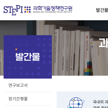
발간
과
발간물
연구보고서
정기간행물
국내외 과