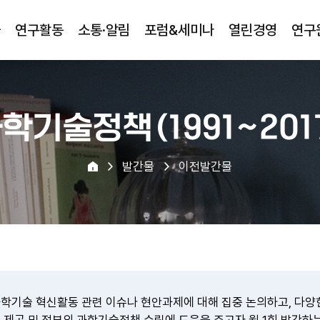
물
연구활동
소통·알림
포럼&세미나
열린경영
연구
학기술정책(1991~201
발간물
이전발간물
학기술 혁신활동 관련 이슈나 현안과제에 대해 집중 논의하고, 다양