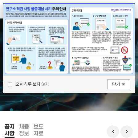
ENG
과학기술 발전과 국가혁신에 이바지하고
보다 나은 과학기술로 더 나은 삶을 만들어갑니다.
추천검색어
#시스템전환
#전략성장
#글로벌협력
오늘 하루 보지 않기
닫기 ✕
#과학기술인재
#중소기업
공지
채용
보도
사항
정보
자료