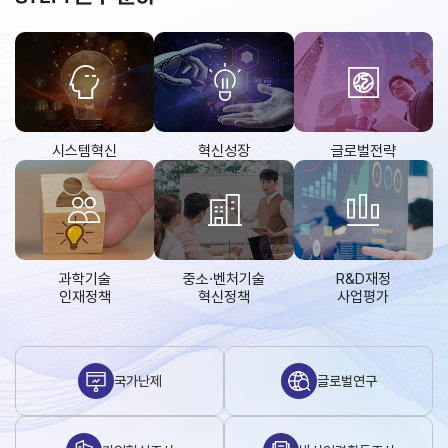
시스템혁신
혁신성장
글로벌전략
과학기술
중소·벤처기술
R&D재정
인재정책
혁신정책
사업평가
국가난제
글로벌연구