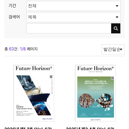
기간
검색어
총
63
건
1/8
페이지