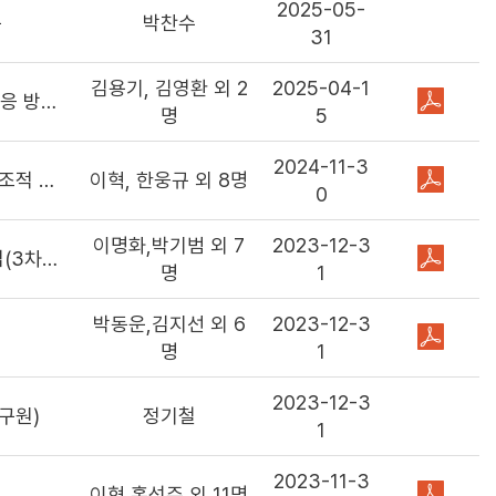
2025-05-
구
박찬수
31
지
김용기, 김영환 외 2
2025-04-1
국내 AI 반도체 기업의 글로벌 경쟁력 확보를 위한 우리의 대응 방안은?
을
명
5
2024-11-3
NIS 개편 방안 연구 I : 국가과학기술혁신정책 조정체계의 구조적 재설계
이혁, 한웅규 외 8명
0
이명화,박기범 외 7
2023-12-3
‘도전과 혁신 중심’ 국가과학기술정책 이행점검체계 구축사업(3차년도)
명
1
박동운,김지선 외 6
2023-12-3
명
1
2023-12-3
구원)
정기철
1
2023-11-3
이혁,홍성주 외 11명