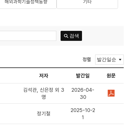
해외과학기술정책동향
기타
정렬
저자
발간일
원문
김석관, 신은정 외 3
2026-04-
명
30
2025-10-2
정기철
1