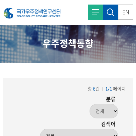
EN
우주정책동향
총
6
건
1/1
페이지
분류
검색어