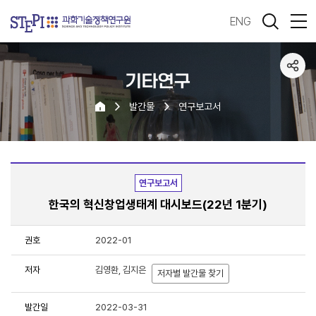
ENG
기타연구
발간물
연구보고서
연구보고서
한국의 혁신창업생태계 대시보드(22년 1분기)
권호
2022-01
저자
김영환, 김지은
저자별 발간물 찾기
발간일
2022-03-31