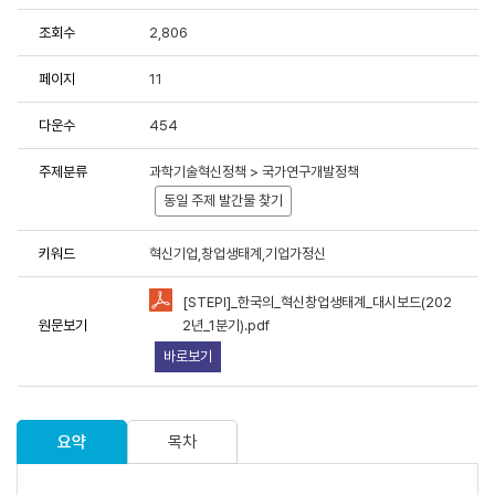
조회수
2,806
용에 항상 감사드립니다.
페이지
11
중한 연구성과물로 저작권 및 이용조건 등을 준수하여 활용해 주시
다운수
454
료이용 동의서 및 사용목적 등에 응답 부탁드립니다.
주제분류
과학기술혁신정책 > 국가연구개발정책
원 연구성과물 활용 현황 및 서비스 분석을 위한 기초자료로 활용
동일 주제 발간물 찾기
키워드
혁신기업,창업생태계,기업가정신
[STEPI]_한국의_혁신창업생태계_대시보드(202
원문보기
2년_1분기).pdf
책연구원에서 제공하는 저작물을 이용하였음을 명시할 것을
동의합니
바로보기
유형"
조건에 따라 이용할 것을 동의합니다.
용하였거나 과학기술정책연구원에서 제시한 이용조건을 이행하지
라 관련기관에 처벌을 받을 수 있으며, 즉시 저작물의 이용허락을
요약
목차