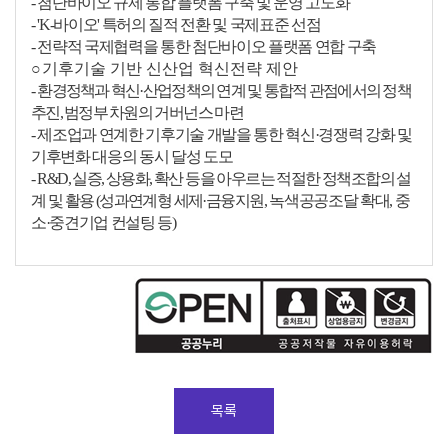
-
첨단바이오 규제 통합 플랫폼 구축 및 운영 고도화
- 'K-
바이오
'
특허의 질적 전환 및 국제표준 선점
-
전략적 국제협력을 통한 첨단바이오 플랫폼 연합 구축
○
기후기술 기반 신산업 혁신전략 제안
-
환경정책과 혁신
·
산업정책의 연계 및 통합적 관점에서의 정책
추진
,
범정부 차원의
거버넌스 마련
-
제조업과 연계한 기후기술 개발을 통한 혁신
·
경쟁력 강화 및
기후변화 대응의 동시 달성 도모
-
R&D,
실증
,
상용화
,
확산 등을 아우르는 적절한 정책조합의 설
계 및 활용
(
성과연계형 세제
·
금융
지원
,
녹색공공조달 확대
,
중
소
·
중견기업 컨설팅 등
)
목록