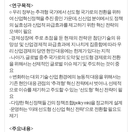
이에 동의합니다.
<연구목적>
○
우리 정부는 추격형 국가에서 선도형 국가로의 전환을 위하
여 산업혁신정책을 추진 중인 가운데
,
신산업 분야에서도 정책
의 실효성과 산업적 파급효과를 제고하기 위한 혁신 전략의
과제준비
교육자료
출판활용
기타
모색이 필요
-
경제성장에 주로 초점을 둔 현재의 전략은 첨단기술의 유
망성 및 산업경제적 파급효과에 지나
치게 집중함에 따라 우
리 산업경제의 당면 현안 대응에는 한계가 있다는 지적
-
나아가
,
글로벌 중추 국가로의 도약 및 선도형 경제로의 전환
을 위해서는 선제적인 글로벌 이슈
제기 및 주도하는 것이 중
요
○
변화하는 대외 기술
·
산업 환경에의 능동적 대응을 위해서는
기존 현안 대응 관점의
‘
추격형
’
혁신
전략에서 벗어나
,
선제적
으로 이슈를 제기하고 주도할 수 있는
‘
선도형
’
혁신 전략이 필
요
-
다양한 혁신정책들 간의 정책조합
(policy mix)
을 정교하게 설계
·
운영하는
‘
미래 선도형 신산업
혁신 전략
’
으로 전환할 필요도
제기
<주요내용>