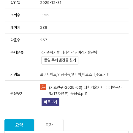
발간일
2025-12-31
용에 항상 감사드립니다.
조회수
1,126
중한 연구성과물로 저작권 및 이용조건 등을 준수하여 활용해 주시
페이지
286
다운수
257
료이용 동의서 및 사용목적 등에 응답 부탁드립니다.
원 연구성과물 활용 현황 및 서비스 분석을 위한 기초자료로 활용
주제분류
국가과학기술 미래전략 > 미래기술전망
동일 주제 발간물 찾기
키워드
포어사이트,인공지능,델파이,페르소나,수요 기반
(기초연구-2025-03)_과학기술기반_미래연구사
책연구원에서 제공하는 저작물을 이용하였음을 명시할 것을
동의합니
원문보기
업(17차년도)-윤정섭.pdf
바로보기
유형"
조건에 따라 이용할 것을 동의합니다.
용하였거나 과학기술정책연구원에서 제시한 이용조건을 이행하지
라 관련기관에 처벌을 받을 수 있으며, 즉시 저작물의 이용허락을
요약
목차