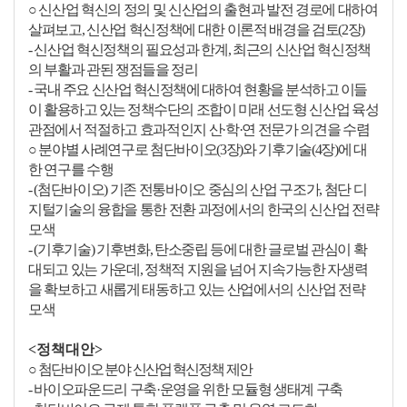
○
신산업 혁신의 정의 및 신산업의 출현과 발전 경로에 대하여
살펴보고
,
신산업 혁신정책에 대한 이론적 배경을 검토
(2
장
)
-
신산업 혁신정책의 필요성과 한계
,
최근의 신산업 혁신정책
의 부활과 관된 쟁점들을 정리
-
국내 주요 신산업 혁신정책에 대하여 현황을 분석하고 이들
이 활용하고 있는 정책수단의 조합이
미래 선도형 신산업 육성
관점에서 적절하고 효과적인지 산
·
학
·
연 전문가 의견을 수렴
○
분야별 사례연구로 첨단바이오
(3
장
)
와 기후기술
(4
장
)
에 대
한 연구를 수행
- (
첨단바이오
)
기존 전통바이오 중심의 산업 구조가
,
첨단 디
지털기술의 융합을 통한 전환 과정에서의 한국의 신산업 전략
모색
- (
기후기술
)
기후변화
,
탄소중립 등에 대한 글로벌 관심이 확
대되고 있는 가운데
,
정책적 지원을 넘어 지속가능한 자생력
을 확보하고 새롭게 태동하고 있는 산업에서의 신산업 전략
모색
<정책대안>
○
첨단바이오 분야 신산업 혁신정책 제안
-
바이오파운드리 구축
·
운영을 위한 모듈형 생태계 구축