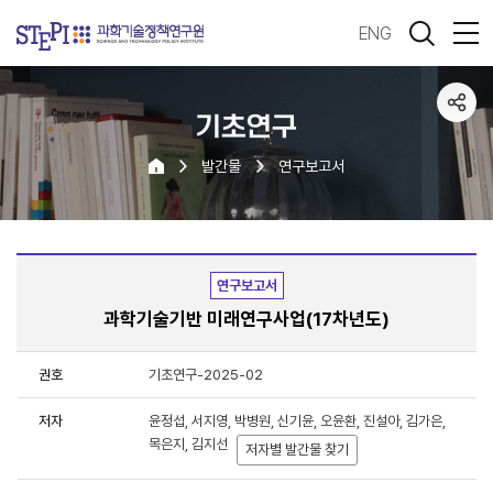
ENG
기초연구
발간물
연구보고서
연구보고서
과학기술기반 미래연구사업(17차년도)
권호
기초연구-2025-02
저자
윤정섭, 서지영, 박병원, 신기윤, 오윤환, 진설아, 김가은,
목은지, 김지선
저자별 발간물 찾기