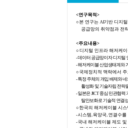
자료 이용 
동의합니다.
본 저작물
<연구목적>
※ 무단으로 연
○
본 연구는
AI
기반 디지털
않았을 경우,
공급망의 취약점과 전략
중지할 수 있
<주요내용>
이용조건을 
○
디지털 인프라 해저케이
자료사용목적
-
데이터 공급망이자 디지털 
-
해저케이블 산업생태계와 가
정책개발
○
국제정치적 맥락에서 주
직업군 선택
-
특정 주체의 개입 배제와 네
활성화 및 기술자립 전략
-
일본은
JICT
중심 민관협력 
탈안보화로 기술적 연결성
○
한국의 해저케이블 시스
-
시스템
,
육양국
,
연결수를
-
국내 해저케이블 제도 및