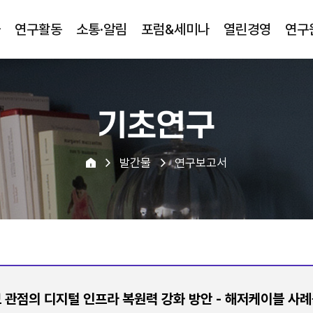
물
연구활동
소통·알림
포럼&세미나
열린경영
연구
기초연구
발간물
연구보고서
 관점의 디지털 인프라 복원력 강화 방안 - 해저케이블 사례