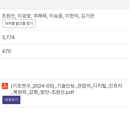
조원선, 이광호, 최해옥, 이승윤, 이현익, 김가은
저자별 발간물 찾기
3,774
470
(기초연구_2024-05)_기술안보_관점의_디지털_인프라
_복원력_강화_방안-조원선.pdf
바로보기