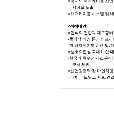
○
국내외 해저케이블 산업
지점을 도출
○
해저케이블 시스템 및 
<정책대안>
○
인식의 전환과 제도정비
-
물리적 해양 통신 인프라
-
현 해저케이블 관련 법
,
전
○
상호의존성 극대화 및 
-
한국의 특수선 제조
·
운영
모델 제안
○
산업경쟁력 강화
:
인력양
○
대체 네트워크 확보
:
연결