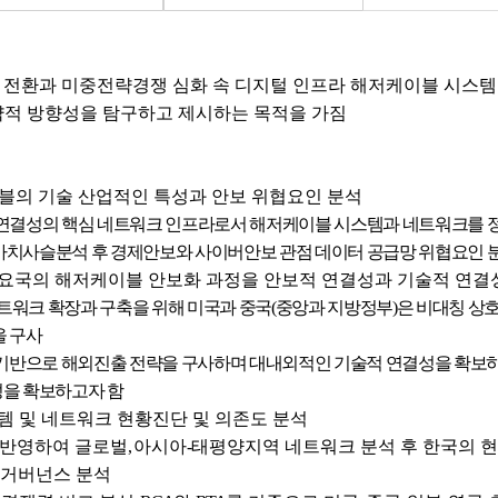
시, 과학기술정책연구원에서 제공하는 저작물을 이용하였음을 명시할 것을
을
"공공누리 제4유형"
조건에 따라 이용할 것을 동의합니다.
구성과물을 사용하였거나 과학기술정책연구원에서 제시한 이용조건을 이행하
 전환과 미중전략경쟁 심화 속 디지털 인프라 해저케이블 시스템
 저작권법에 따라 관련기관에 처벌을 받을 수 있으며, 즉시 저작물의 이용허락
적 방향성을 탐구하고 제시하는 목적을 가짐
습니다.
확인하였으며, 이에 동의합니다.
블의 기술 산업적인 특성과 안보 위협요인 분석
연결성의 핵심 네트워크 인프라로서 해저케이블 시스템과 네트워크를 
치사슬분석 후 경제안보와 사이버안보 관점 데이터 공급망 위협요인 
학술연구
과제준비
교육자료
출판활용
기타
요국의 해저케이블 안보화 과정을 안보적 연결성과 기술적 연결
트워크 확장과 구축을 위해 미국과 중국
(
중앙과 지방정부
)
은 비대칭 상
을 구사
기반으로 해외진출 전략을 구사하며 대내외적인 기술적 연결성을 확보하
을 확보하고자 함
템 및 네트워크 현황진단 및 의존도 분석
 반영하여 글로벌
,
아시아
-
태평양지역 네트워크 분석 후 한국의 
 거버넌스 분석