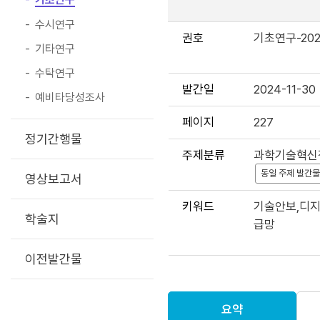
수시연구
권호
기초연구-202
기타연구
수탁연구
발간일
2024-11-30
예비타당성조사
페이지
227
정기간행물
과학기술정책연구
주제분류
과학기술혁신정
이용하시는 자료
동일 주제 발간물
영상보고서
주시기 바랍니다.
키워드
기술안보,디지
자료 다운로드를 
학술지
급망
답변하신 내용은
활용됩니다.
이전발간물
감사합니다.
이용조건 동의
요약