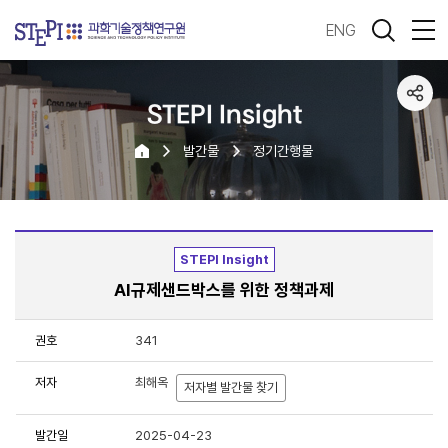
ENG
STEPI Insight
발간물
정기간행물
STEPI Insight
AI규제샌드박스를 위한 정책과제
권호
341
저자
최해옥
저자별 발간물 찾기
발간일
2025-04-23