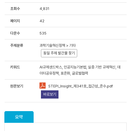
조회수
4,831
용에 항상 감사드립니다.
페이지
42
중한 연구성과물로 저작권 및 이용조건 등을 준수하여 활용해 주시
다운수
535
료이용 동의서 및 사용목적 등에 응답 부탁드립니다.
주제분류
과학기술혁신정책 > 기타
원 연구성과물 활용 현황 및 서비스 분석을 위한 기초자료로 활용
동일 주제 발간물 찾기
키워드
AI규제샌드박스, 인공지능기본법, 실증 기반 규제혁신, 데
이터공유정책, 표준화, 글로벌협력
원문보기
STEPI_Insight_제341호_접근성_준수.pdf
책연구원에서 제공하는 저작물을 이용하였음을 명시할 것을
동의합니
바로보기
유형"
조건에 따라 이용할 것을 동의합니다.
용하였거나 과학기술정책연구원에서 제시한 이용조건을 이행하지
라 관련기관에 처벌을 받을 수 있으며, 즉시 저작물의 이용허락을
요약