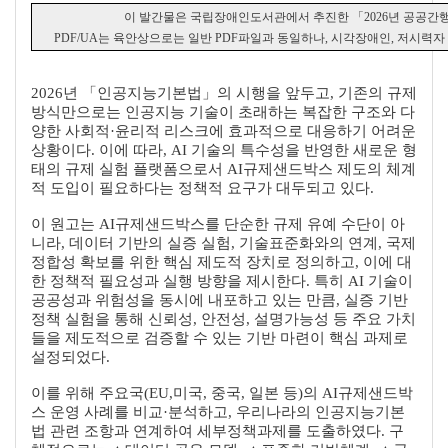
이에 동의합니다.
이 발간물은 국립장애인도서관에서 추진한 「2026년 공공간행물
PDF/UA는 육안상으로는 일반 PDF파일과 동일하나, 시각장애인, 저시력자
과제준비
교육자료
출판활용
기타
2026년 「인공지능기본법」의 시행을 앞두고, 기존의 규제
방식만으로는 인공지능 기술이 초래하는 복잡한 구조와 다
양한 사회적·윤리적 리스크에 효과적으로 대응하기 어려운
상황이다. 이에 따라, AI 기술의 특수성을 반영한 새로운 형
태의 규제 실험 플랫폼으로서 AI규제샌드박스 제도의 체계
적 도입이 필요하다는 정책적 요구가 대두되고 있다.
이 원고는 AI규제샌드박스를 단순한 규제 유예 수단이 아
니라, 데이터 기반의 실증 실험, 기술표준화와의 연계, 국제
정합성 확보를 위한 핵심 제도적 장치로 정의하고, 이에 대
한 정책적 필요성과 실행 방향을 제시한다. 특히 AI 기술이
공공성과 위험성을 동시에 내포하고 있는 만큼, 실증 기반
정책 실험을 통해 신뢰성, 안전성, 설명가능성 등 주요 가치
들을 제도적으로 검증할 수 있는 기반 마련이 핵심 과제로
설정되었다.
이를 위해 주요국(EU,미국, 중국, 일본 등)의 AI규제샌드박
스 운영 사례를 비교·분석하고, 우리나라의 인공지능기본
법 관련 조항과 연계하여 세부정책과제를 도출하였다. 구