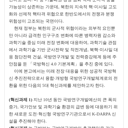
이에 동의합니다.
가능성이 상존하는 가운데
,
북한의 지속적 핵
·
미사일 고도
화와 선제적 핵타격 위협으로 한반도에서의 전쟁과 분쟁
위험성이 고조되는 국면이다
.
과제준비
교육자료
출판활용
기타
현재 정부는 북한의 군사적 위협이라는 외부적 요인뿐
만 아니라 급격한 인구구조 변화에 따른 병력자원 감소와
과학기술 중심 미래 전장 변화에 대응하여
,
과학기술 관점
에서 과학기술 기반 군사전략 및 작전개념
,
북핵
·
미사일 대
응 첨단전력 건설
,
국방연구개발 및 전력증강체계 등에 주
안점을 둔
「
국방혁신
4.0
기본계획
」
을 추진 중에 있다
.
이에 본고에서는 미래 전장 대응을 위한 성공적 국방혁
신 추진전략으로서 융합
·
개방형 국방연구개발체계로의 전
환을 위한 다음의
5
대 혁신과제를 제안하고자 한다
.
(
혁신과제
1)
지난
10
년 동안 국방연구개발예산의 큰 폭의
증가
,
국가안보 및 과학기술 환경의 급변 등에 대응하기 위
한 새로운 도전
·
혁신형 국방연구기관으로서
K-DARPA
신
설을 추진해야 한다
.