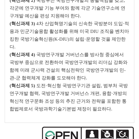
(
혁신과제
2)
국방부는 국방연구개발의 총괄책임을 갖고
,
각군에 연구개발 기능 부여와 함께 각군 기술연구소에
연
구개발 예산을 편성 지원해야 한다
.
(
혁신과제
3)
4
차 산업혁명기술의 신속한 국방분야 도입
·
적
용과 민군기술융합 활성화를 위해 미국
DIU
조직을 벤치마
킹한 국방기술혁신원
(K-DIU)
의 설립
·
운영할 것을 제안한
다
.
(
혁신과제
4)
국방연구개발 거버넌스를 방사청 중심에서
국방부 중심으로 전환하여 국방연구개발의 리더십 강화와
함께 미래 군사력 건설의 핵심전략인 국방연구개발의 민
-
관
-
군 협력체계 강화를 도모해야 한다
.
(
혁신과제
5)
도전
·
혁신형 국방연구기관 설립
,
범부처 국방
연구개발 협력
,
국방연구개발 거버넌스 개편
,
융합
·
개방의
혁신적 연구문화 조성 등의 추진 근거와 전략을 포함한 통
합법제로서 국방과학기술기본법 제정이 필요하다
.