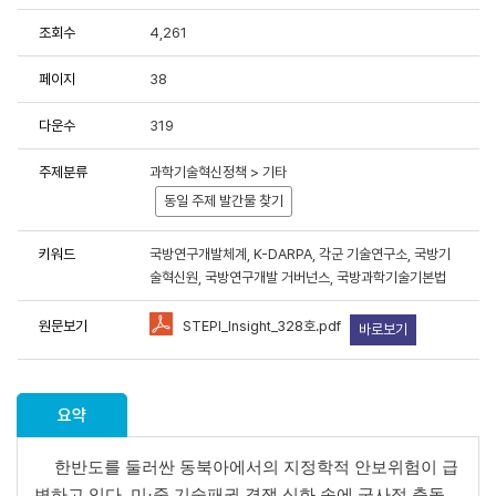
조회수
4,261
용에 항상 감사드립니다.
페이지
38
중한 연구성과물로 저작권 및 이용조건 등을 준수하여 활용해 주시
다운수
319
료이용 동의서 및 사용목적 등에 응답 부탁드립니다.
주제분류
과학기술혁신정책 > 기타
원 연구성과물 활용 현황 및 서비스 분석을 위한 기초자료로 활용
동일 주제 발간물 찾기
키워드
국방연구개발체계, K-DARPA, 각군 기술연구소, 국방기
술혁신원, 국방연구개발 거버넌스, 국방과학기술기본법
원문보기
STEPI_Insight_328호.pdf
바로보기
책연구원에서 제공하는 저작물을 이용하였음을 명시할 것을
동의합니
유형"
조건에 따라 이용할 것을 동의합니다.
용하였거나 과학기술정책연구원에서 제시한 이용조건을 이행하지
요약
라 관련기관에 처벌을 받을 수 있으며, 즉시 저작물의 이용허락을
한반도를 둘러싼 동북아에서의 지정학적 안보위험이 급
변하고 있다
.
미
·
중 기술패권 경쟁 심화 속에 군사적 충돌