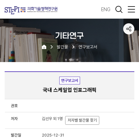
ENG
기타연구
발간물
연구보고서
연구보고서
국내 스케일업 인포그래픽
권호
저자
김선우 외 1명
저자별 발간물 찾기
발간일
2025-12-31