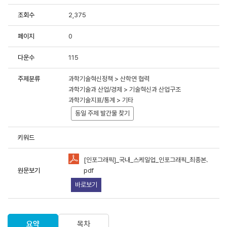
조회수
2,375
용에 항상 감사드립니다.
페이지
0
중한 연구성과물로 저작권 및 이용조건 등을 준수하여 활용해 주시
다운수
115
료이용 동의서 및 사용목적 등에 응답 부탁드립니다.
주제분류
과학기술혁신정책 > 산학연 협력
원 연구성과물 활용 현황 및 서비스 분석을 위한 기초자료로 활용
과학기술과 산업/경제 > 기술혁신과 산업구조
과학기술지표/통계 > 기타
동일 주제 발간물 찾기
키워드
책연구원에서 제공하는 저작물을 이용하였음을 명시할 것을
동의합니
[인포그래픽]_국내_스케일업_인포그래픽_최종본.
원문보기
pdf
유형"
조건에 따라 이용할 것을 동의합니다.
바로보기
용하였거나 과학기술정책연구원에서 제시한 이용조건을 이행하지
라 관련기관에 처벌을 받을 수 있으며, 즉시 저작물의 이용허락을
요약
목차