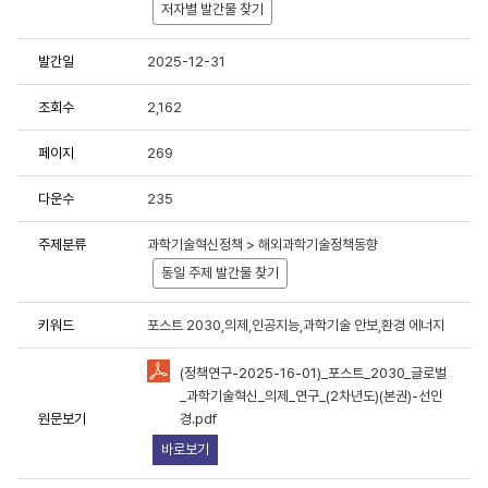
저자별 발간물 찾기
용에 항상 감사드립니다.
발간일
2025-12-31
중한 연구성과물로 저작권 및 이용조건 등을 준수하여 활용해 주시
조회수
2,162
페이지
269
료이용 동의서 및 사용목적 등에 응답 부탁드립니다.
원 연구성과물 활용 현황 및 서비스 분석을 위한 기초자료로 활용
다운수
235
주제분류
과학기술혁신정책 > 해외과학기술정책동향
동일 주제 발간물 찾기
키워드
포스트 2030,의제,인공지능,과학기술 안보,환경 에너지
책연구원에서 제공하는 저작물을 이용하였음을 명시할 것을
동의합니
(정책연구-2025-16-01)_포스트_2030_글로벌
유형"
조건에 따라 이용할 것을 동의합니다.
_과학기술혁신_의제_연구_(2차년도)(본권)-선인
용하였거나 과학기술정책연구원에서 제시한 이용조건을 이행하지
원문보기
경.pdf
라 관련기관에 처벌을 받을 수 있으며, 즉시 저작물의 이용허락을
바로보기