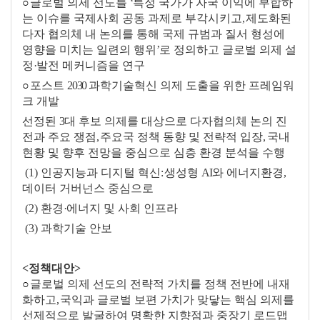
○
글로벌 의제 선도를
‘
특정 국가가 자국 이익에 부합하
는 이슈를 국제사회 공동 과제로 부각시키고
,
제도화된
다자 협의체 내 논의를 통해 국제 규범과 질서 형성에
영향을 미치는 일련의 행위
’
로 정의하고 글로벌 의제 설
정
·
발전 메커니즘을 연구
○
포스트
2030
과학기술혁신 의제 도출을 위한 프레임워
크 개발
선정된
3
대 후보 의제를 대상으로 다자협의체 논의 진
전과 주요 쟁점
,
주요국 정책 동향 및 전략적 입장
,
국내
현황 및 향후 전망을 중심으로 심층 환경 분석을 수행
(1) 인공지능과 디지털 혁신
:
생성형
AI
와 에너지환경
,
데이터 거버넌스 중심으로
(2) 환경
·
에너지 및 사회 인프라
(3) 과학기술 안보
<정책대안>
○
글로벌 의제 선도의 전략적 가치를 정책 전반에 내재
화하고
,
국익과 글로벌 보편 가치가 맞닿는 핵심 의제를
선제적으로 발굴하여 명확한 지향점과 중장기 로드맵