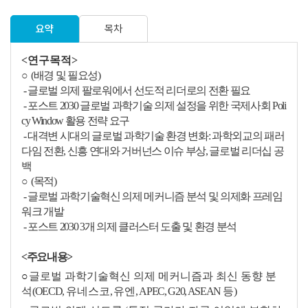
이에 동의합니다.
요약
목차
과제준비
교육자료
출판활용
기타
<연구목적>
○
(
배경 및 필요성
)
- 글로벌 의제 팔로워에서 선도적 리더로의 전환 필요
- 포스트
2030
글로벌 과학기술 의제 설정을 위한 국제사회
Poli
cy Window
활용 전략 요구
- 대격변 시대의 글로벌 과학기술 환경 변화
:
과학외교의 패러
다임 전환
,
신흥 연대와 거버넌스 이슈 부상
,
글로벌 리더십 공
백
○
(
목적
)
- 글로벌 과학기술혁신 의제 메커니즘 분석 및 의제화 프레임
워크 개발
- 포스트
2030 3
개 의제 클러스터 도출 및 환경 분석
<주요내용>
○
글로벌 과학기술혁신 의제 메커니즘과 최신 동향 분
석
(OECD,
유네스코
,
유엔
, APEC, G20, ASEAN
등
)