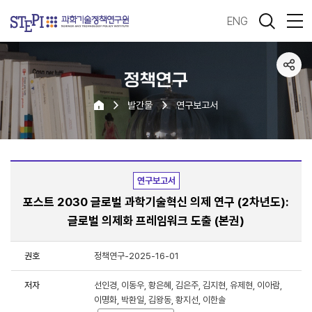
ENG
정책연구
발간물
연구보고서
연구보고서
포스트 2030 글로벌 과학기술혁신 의제 연구 (2차년도):
글로벌 의제화 프레임워크 도출 (본권)
권호
정책연구-2025-16-01
저자
선인경, 이동우, 황은혜, 김은주, 김지현, 유제현, 이아람,
이명화, 박환일, 김왕동, 황지선, 이한솔