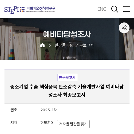
ENG
예비타당성조사
발간물
연구보고서
연구보고서
중소기업 수출 핵심품목 탄소감축 기술개발사업 예비타당
성조사 최종보고서
권호
2025-1차
저자
현보훈 외
저자별 발간물 찾기