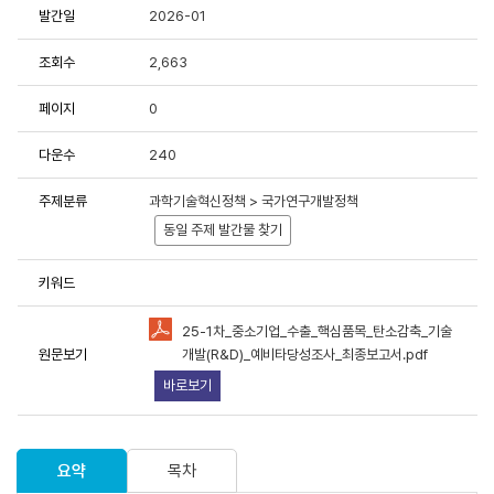
발간일
2026-01
용에 항상 감사드립니다.
조회수
2,663
중한 연구성과물로 저작권 및 이용조건 등을 준수하여 활용해 주시
페이지
0
다운수
240
료이용 동의서 및 사용목적 등에 응답 부탁드립니다.
원 연구성과물 활용 현황 및 서비스 분석을 위한 기초자료로 활용
주제분류
과학기술혁신정책 > 국가연구개발정책
동일 주제 발간물 찾기
키워드
25-1차_중소기업_수출_핵심품목_탄소감축_기술
책연구원에서 제공하는 저작물을 이용하였음을 명시할 것을
동의합니
원문보기
개발(R&D)_예비타당성조사_최종보고서.pdf
유형"
조건에 따라 이용할 것을 동의합니다.
바로보기
용하였거나 과학기술정책연구원에서 제시한 이용조건을 이행하지
라 관련기관에 처벌을 받을 수 있으며, 즉시 저작물의 이용허락을
요약
목차