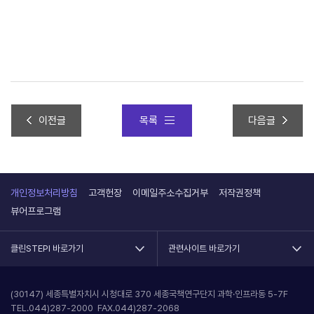
이전글
목록
다음글
과학기술정책연구원 3차 전문연구직(계약직) 채용
개인정보처리방침
고객헌장
이메일주소수집거부
저작권정책
뷰어프로그램
클린STEPI 바로가기
관련사이트 바로가기
(30147) 세종특별자치시 시청대로 370 세종국책연구단지 과학·인프라동 5-7F
TEL.044)287-2000 FAX.044)287-2068