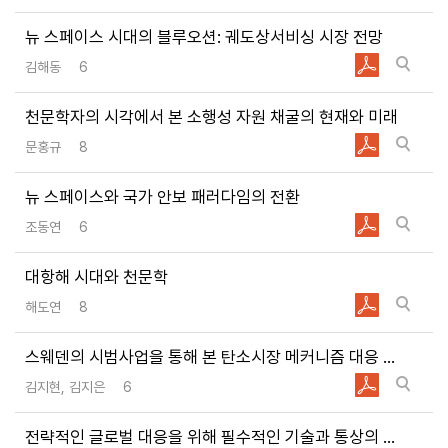
이에 동의합니다.
뉴 스페이스 시대의 블루오션: 궤도상서비싱 시장 전망
김해동
6
과제준비
교육자료
출판활용
기타
천문학자의 시각에서 본 소행성 자원 채굴의 현재와 미래
문홍규
8
뉴 스페이스와 국가 안보 패러다임의 전환
조동연
6
대항해 시대와 천문학
해도연
8
스웨덴의 시범사업을 통해 본 탄소시장 메커니즘 대응 방안
김지현, 김지은
6
전략적인 글로벌 대응을 위해 필수적인 기술과 통상의 정책 컬래버레이션