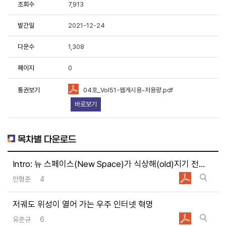
조회수
7,913
용에 항상 감사드립니다.
발간일
2021-12-24
중한 연구성과물로 저작권 및 이용조건 등을 준수하여 활용해 주시
다운수
1,308
페이지
0
료이용 동의서 및 사용목적 등에 응답 부탁드립니다.
원 연구성과물 활용 현황 및 서비스 분석을 위한 기초자료로 활용
통권보기
04호_Vol51-웹게시용-저용량.pdf
바로보기
목차별 다운로드
책연구원에서 제공하는 저작물을 이용하였음을 명시할 것을
동의합니
Intro: 뉴 스페이스(New Space)가 식상해(old)지기 전에
유형"
조건에 따라 이용할 것을 동의합니다.
안형준
4
용하였거나 과학기술정책연구원에서 제시한 이용조건을 이행하지
라 관련기관에 처벌을 받을 수 있으며, 즉시 저작물의 이용허락을
저궤도 위성이 열어 가는 우주 인터넷 혁명
유준규
6