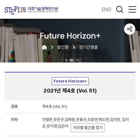
ENG
Future Horizon+
발간물
정기간행물
Future Horizon+
2021년 제4호 (Vol. 51)
권호
제4호 (Vol. 51)
저자
안형준,유준규,김해동,문홍규,조동연,해도연,김지현, 김지
은,유지영,김은아
저자별 발간물 찾기