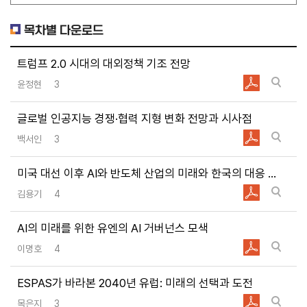
이에 동의합니다.
목차별 다운로드
과제준비
교육자료
출판활용
기타
트럼프 2.0 시대의 대외정책 기조 전망
윤정현
3
글로벌 인공지능 경쟁·협력 지형 변화 전망과 시사점
백서인
3
미국 대선 이후 AI와 반도체 산업의 미래와 한국의 대응 방향
김용기
4
AI의 미래를 위한 유엔의 AI 거버넌스 모색
이명호
4
ESPAS가 바라본 2040년 유럽: 미래의 선택과 도전
목은지
3