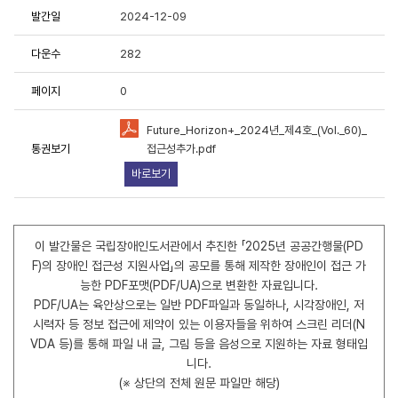
발간일
2024-12-09
용에 항상 감사드립니다.
다운수
282
중한 연구성과물로 저작권 및 이용조건 등을 준수하여 활용해 주시
페이지
0
Future_Horizon+_2024년_제4호_(Vol._60)_
료이용 동의서 및 사용목적 등에 응답 부탁드립니다.
통권보기
접근성추가.pdf
원 연구성과물 활용 현황 및 서비스 분석을 위한 기초자료로 활용
바로보기
이 발간물은 국립장애인도서관에서 추진한 「2025년 공공간행물(PD
F)의 장애인 접근성 지원사업」의 공모를 통해 제작한 장애인이 접근 가
책연구원에서 제공하는 저작물을 이용하였음을 명시할 것을
동의합니
능한 PDF포맷(PDF/UA)으로 변환한 자료입니다.
PDF/UA는 육안상으로는 일반 PDF파일과 동일하나, 시각장애인, 저
유형"
조건에 따라 이용할 것을 동의합니다.
시력자 등 정보 접근에 제약이 있는 이용자들을 위하여 스크린 리더(N
용하였거나 과학기술정책연구원에서 제시한 이용조건을 이행하지
VDA 등)를 통해 파일 내 글, 그림 등을 음성으로 지원하는 자료 형태입
라 관련기관에 처벌을 받을 수 있으며, 즉시 저작물의 이용허락을
니다.
(※ 상단의 전체 원문 파일만 해당)