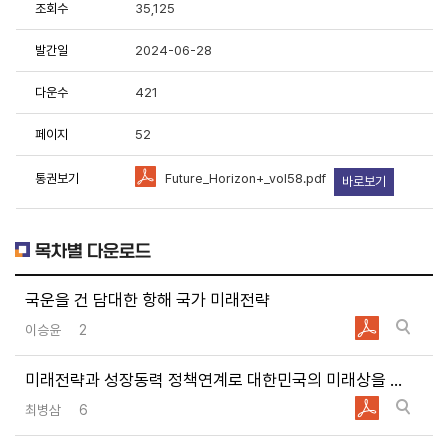
조회수
35,125
용에 항상 감사드립니다.
발간일
2024-06-28
중한 연구성과물로 저작권 및 이용조건 등을 준수하여 활용해 주시
다운수
421
페이지
52
료이용 동의서 및 사용목적 등에 응답 부탁드립니다.
원 연구성과물 활용 현황 및 서비스 분석을 위한 기초자료로 활용
통권보기
Future_Horizon+_vol58.pdf
바로보기
목차별 다운로드
국운을 건 담대한 항해 국가 미래전략
책연구원에서 제공하는 저작물을 이용하였음을 명시할 것을
동의합니
이승윤
2
유형"
조건에 따라 이용할 것을 동의합니다.
용하였거나 과학기술정책연구원에서 제시한 이용조건을 이행하지
미래전략과 성장동력 정책연계로 대한민국의 미래상을 설계하자
라 관련기관에 처벌을 받을 수 있으며, 즉시 저작물의 이용허락을
최병삼
6