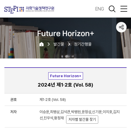
ENG
Future Horizon+
발간물
정기간행물
Future Horizon+
2024년 제1·2호 (Vol. 58)
권호
제1·2호 (Vol. 58)
저자
이승윤,최병삼,김석관,박병원,윤정섭,신기윤,이치호,김지
선,진우석,황정재
저자별 발간물 찾기