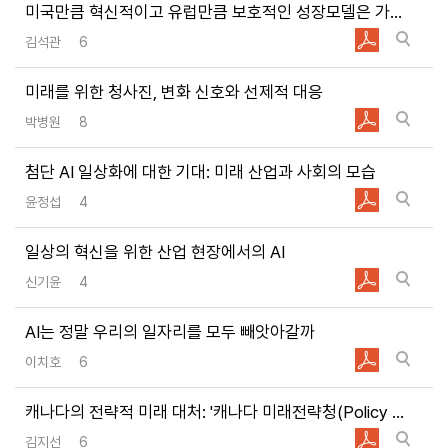
미국만큼 혁신적이고 유럽만큼 보호적인 성장모델은 가능할까
이에 동의합니다.
김석관
6
과제준비
교육자료
출판활용
기타
미래를 위한 청사진, 변화 신호와 선제적 대응
박병원
8
첨단 AI 일상화에 대한 기대: 미래 산업과 사회의 모습
윤정섭
4
일상의 혁신을 위한 산업 현장에서의 AI
신기윤
4
AI는 정말 우리의 일자리를 모두 빼앗아갈까
이치호
6
캐나다의 전략적 미래 대처: '캐나다 미래전략청(Policy Horizon Canada)' 사례를 중심으로
김지선
6