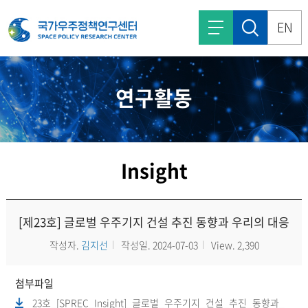
EN
연구활동
Insight
[제23호] 글로벌 우주기지 건설 추진 동향과 우리의 대응
작성자.
김지선
작성일. 2024-07-03
View. 2,390
첨부파일
23호_[SPREC_Insight]_글로벌_우주기지_건설_추진_동향과_