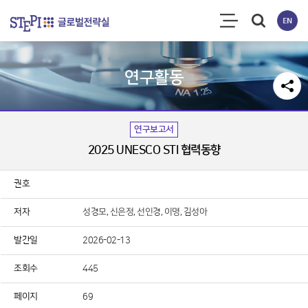
연구활동
연구보고서
2025 UNESCO STI 협력동향
용에 항상 감사드립니다.
권호
소중한 연구성과물로 저작권 및 이용조건 등을 준수하여 활용해 주
저자
성경모, 신은정, 선인경, 이명, 김성아
발간일
2026-02-13
료이용 동의서 및 사용목적 등에 응답 부탁드립니다.
조회수
445
구원 연구성과물 활용 현황 및 서비스 분석을 위한 기초자료로 활
페이지
69