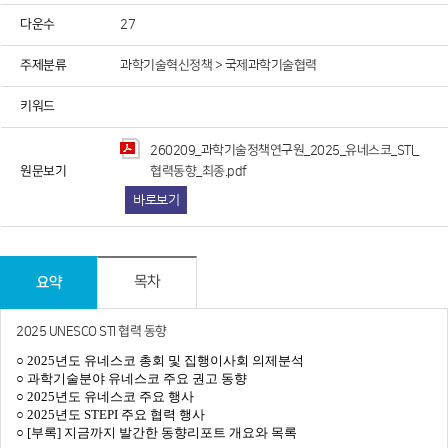
다운수
27
주제분류
과학기술혁신정책 > 국제과학기술협력
정책연구원에서 제공하는 저작물을 이용하였음을 명시할 것을
동의합
키워드
유형"
조건에 따라 이용할 것을 동의합니다.
용하였거나 과학기술정책연구원에서 제시한 이용조건을 이행하지
260209_과학기술정책연구원_2025_유네스코_STI_
라 관련기관에 처벌을 받을 수 있으며, 즉시 저작물의 이용허락을
원문보기
협력동향_최종.pdf
바로보기
이에 동의합니다.
요약
목차
과제준비
교육자료
출판활용
기타
2025 UNESCO STI 협력 동향
○ 2025년도 유네스코 총회 및 집행이사회 의제분석
○ 과학기술분야 유네스코 주요 권고 동향
○ 2025년도 유네스코 주요 행사
○ 2025년도 STEPI 주요 협력 행사
○ [부록] 지금까지 발간한 동향리포트 개요와 목록