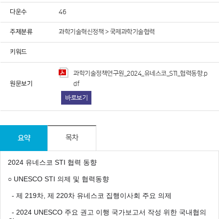
다운수
46
주제분류
과학기술혁신정책 > 국제과학기술협력
정책연구원에서 제공하는 저작물을 이용하였음을 명시할 것을
동의합
키워드
유형"
조건에 따라 이용할 것을 동의합니다.
용하였거나 과학기술정책연구원에서 제시한 이용조건을 이행하지
과학기술정책연구원_2024_유네스코_STI_협력동향.p
라 관련기관에 처벌을 받을 수 있으며, 즉시 저작물의 이용허락을
원문보기
df
바로보기
이에 동의합니다.
요약
목차
과제준비
교육자료
출판활용
기타
2024 유네스코 STI 협력 동향
○ UNESCO STI 의제 및 협력동향
- 제 219차, 제 220차 유네스코 집행이사회 주요 의제
- 2024 UNESCO 주요 권고 이행 국가보고서 작성 위한 국내협의