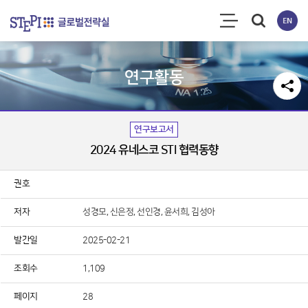
연구활동
연구보고서
2024 유네스코 STI 협력동향
용에 항상 감사드립니다.
권호
소중한 연구성과물로 저작권 및 이용조건 등을 준수하여 활용해 주
저자
성경모, 신은정, 선인경, 윤서희, 김성아
발간일
2025-02-21
료이용 동의서 및 사용목적 등에 응답 부탁드립니다.
조회수
1,109
구원 연구성과물 활용 현황 및 서비스 분석을 위한 기초자료로 활
페이지
28