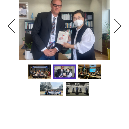
과학기술정책연구원(이하 과기정책연(STEPI), 원장 문미옥)
은 지난 3월 27일(월)부터 31일(목), 「2023년도 국제기술혁
신협력사업(K-Innovation Partnership Program)」의 일환