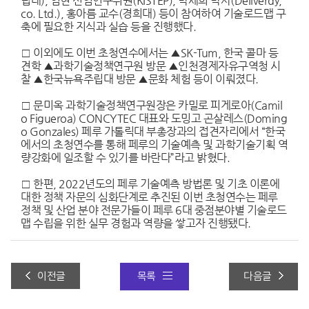
립대), 임현 선임연구위원(KISTEP), 박세희 박사(Deliverdy,
co. Ltd.), 홍아름 교수(경희대) 등이 참여하여 기술로드맵 구
축에 필요한 지식과 실습 등을 진행했다.
□ 이외에도 이번 초청연수에서는 ▲SK-Tum, 한국 콜마 등
견학 ▲과학기술정책연구원 방문 ▲인천경제자유구역청 시
찰 ▲한국뉴욕주립대 방문 ▲문화 체험 등이 이뤄졌다.
□ 문미옥 과학기술정책연구원장은 카밀로 피게로아(Camil
o Figueroa) CONCYTEC 대표와 도밍고 곤살레스(Doming
o Gonzales) 페루 가톨릭대 부총장과의 접견자리에서 “한국
에서의 초청연수를 통해 페루의 기술예측 및 과학기술기획 역
량강화에 일조할 수 있기를 바란다”라고 밝혔다.
□ 한편, 2022년도의 페루 기술예측 방법론 및 기초 이론에
대한 정책 자문의 심화단계로 추진된 이번 초청연수는 페루
정책 및 산업 분야 전문가들이 페루 6대 중점분야별 기술로드
맵 수립을 위한 실무 경험과 역량을 쌓고자 진행됐다.
캄보디아 「기술로드맵 자문사업」, 국가기술로드맵 채택으로 선포식 가져
이전글
목록
다음글