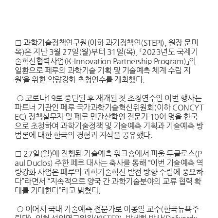
으로 페루의 과학기술 기획 및 기술예측 체계 수립 지원‘을 위
한 약량강화 초청연수를 개최했다.
□ 과학기술정책연구원(이하 과기정책연(STEPI), 원장 문미
옥)은 지난 3월 27일(월)부터 31일(목), 「2023년도 국제기
술혁신협력사업(K-Innovation Partnership Program)」의
일환으로 페루의 과학기술 기획 및 기술예측 체계 수립 지
원‘을 위한 약량강화 초청연수를 개최했다.
○ 코로나19로 중단된 후 재개된 첫 초청연수인 이번 행사는
파트너 기관인 페루 국가과학기술혁신위원회(이하 CONCYT
EC) 정책실무자 및 페루 민관산학연 전문가 10여 명을 한국
으로 초청하여 과학기술정책 및 기술예측 기획과 기술예측 방
법론에 대한 한국의 경험과 지식을 공유했다.
□ 27일(월)에 진행된 기술예측 워크숍에서 파울 두클로스(P
aul Duclos) 주한 페루 대사는 축사를 통해 “이번 기술예측 역
량강화 사업은 페루의 과학기술혁신 발전 방향 수립에 중요하
다”라면서 “지속적으로 양국 간 과학기술분야의 교류 협력 확
대를 기대한다”라고 밝혔다.
○ 이어서 국내 기술예측 전문가로 이종일 교수(한국뉴욕주