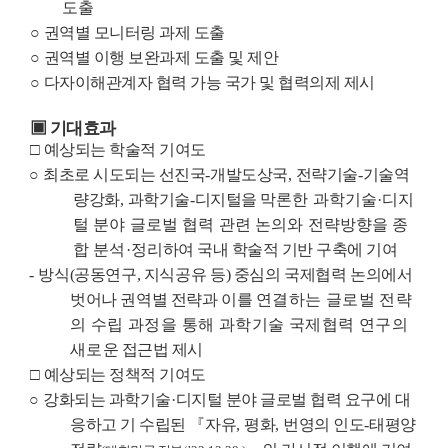
도출
○
권역별 모니터링 과제 도출
○
권역별 이행 보완과제 도출 및 제안
○
다자이해관계자 협력 가능 국가 및 협력의제 제시
▣
기대효과
□
예상되는 학술적 기여도
○
최초로 시도되는 선진국
-
개발도상국
,
전략기술
-
기술역
량강화
,
과학기술
-
디지털을
막론한 과학기술
·
디지
털 분야 글로벌 협력 관련 논의와 전략방향을 종
합 분석
·
정리
하여 국내 학술적 기반 구축에 기여
-
방식
(
공동연구
,
지식공유 등
)
중심의 국제협력 논의에서
벗어나 권역별 전략과
이를
연결하는 글로벌 전략
의 수립 과정을 통해 과학기술 국제협력 연구의
새로
운 접근법 제시
□
예상되는 정책적 기여도
○
강화되는 과학기술
·
디지털 분야 글로벌 협력 요구에 대
응하고 기 수립된
『
자유
,
평화
,
번영의 인도
-
태평양