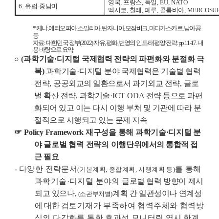
영국
,
프랑스
,
독일
, EU, NATO
6.
유럽
·
중남미
멕시코
,
칠레
,
페루
,
콜롬비아
,
MERCOSUR,
*
케냐
,
에티오피아
,
소말리아
,
탄자니아
,
모잠비크
,
마다가스카르
,
남아공
등
자료
:
대한민국 정부
(2022)
자유
,
평화
,
번영의 인도
-
태평양 전략
. pp.11-17.
내
용 바탕으로 요약
○
(
과학기술
·
디지털 국제협력 전략의 파편화와 분절화 극
복
)
과학기술
·
디지털 분야
국제협력은 기술별 협력
전략
,
공공외교의 일환으로서 과기외교 전략
,
글로
벌 확산 전략
,
과학기술
·ICT ODA
전략 등으로 파편
화되어 있고 이는 다시 이행 부처 및 기관에 따라 분
절적으로 시행되고 있는 문제 지속
☞
Policy Framework
재구성을 통해 과학기술
·
디지털 분
야 글로벌 협력 전략의 이행
단위에서의 통합적 접
근 필요
-
다양한 전략문서
를 통해
(
기본계획
,
종합계획
,
시행계획 등
)
과학기술
·
디지털 분야의
글로
벌 협력 방향이 제시
되고 있으나
,
계획 간 일관성이나 연계성
(
소관부처별
)
에 대한
검토기재가 부족하여 협력주체와 협력방
식의 다각화를 통한 효과성 모니터링 역시
한계