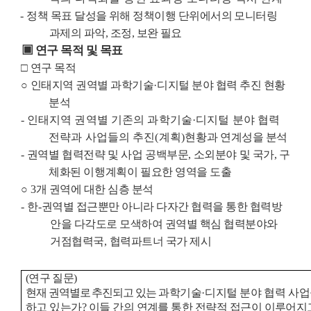
-
정책 목표 달성을 위해 정책이행 단위에서의 모니터링
과제의 파악
,
조정
,
보완 필요
▣
연구 목적 및 목표
□
연구 목적
○
인태지역 권역별 과학기술
·
디지털 분야 협력 추진 현황
분석
-
인태지역 권역별 기존의 과학기술
·
디지털 분야 협력
전략과 사업들의 추진
(
계획
)
현황
과 연계성을 분석
-
권역별 협력전략 및 사업 공백부문
,
소외분야 및 국가
,
구
체화된 이행계획이 필요한
영역을 도출
○
3
개 권역에 대한 심층 분석
-
한
-
권역별 접근뿐만 아니라 다자간 협력을 통한 협력방
안을 다각도로 모색하여 권역별 핵심 협력분야와
거점협력국
,
협력파트너 국가 제시
(
연구 질문
)
현재 권역별로 추진되고 있는
과학기술
·
디지털 분야 협력 사업
하고 있는가
?
이들 간의 연계를 통한 전략적 접근이 이루어지