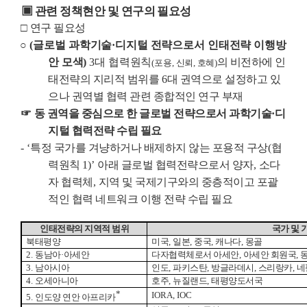
▣
관련 정책현안 및 연구의 필요성
□
연구 필요성
○
(
글로벌 과학기술
·
디지털 전략으로서 인태전략 이행방
안 모색
)
3
대 협력원칙
의 비전하에 인
(
포용
,
신뢰
,
호혜
)
태전략의 지리적 범위를
6
대 권역으로 설정하고 있
으나 권역별 협력 관련 종합적인 연구 부재
☞
동 권역을 중심으로 한 글로벌 전략으로서 과학기술
·
디
지털 협력전략 수립 필요
- ‘
특정 국가를 겨냥하거나 배제하지 않는 포용적 구상
(
협
력원칙
1)’
아래 글로벌 협력전략으로서 양자
,
소다
자 협력체
,
지역 및 국제기구와의 중층적이고 포괄
적인 협력 네트워크 이행 전략 수립 필요
인태전략의 지역적 범위
국가 및 
북태평양
미국
,
일본
,
중국
,
캐나다
,
몽골
2.
동남아
·
아세안
다자협력체로서 아세안
,
아세안 회원국
,
3.
남아시아
인도
,
파키스탄
,
방글라데시
,
스리랑카
,
네
4.
오세아니아
호주
,
뉴질랜드
,
태평양도서국
*
IORA, IOC
5.
인도양 연안 아프리카