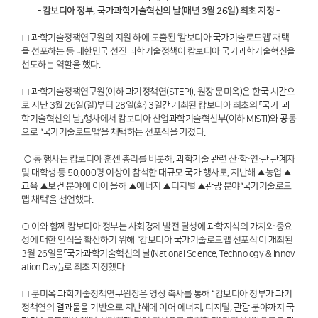
- 캄보디아 정부, 국가과학기술혁신의 날(매년 3월 26일) 최초 지정 -
□ 과학기술정책연구원의 지원 하에 도출된 ‘캄보디아 국가기술로드맵’ 채택
을 선포하는 등 대한민국 선진 과학기술정책이 캄보디아 국가과학기술혁신을
선도하는 역할을 했다.
□ 과학기술정책연구원(이하 과기정책연(STEPI), 원장 문미옥)은 한국 시간으
로 지난 3월 26일(일)부터 28일(화) 3일간 개최된 캄보디아 최초의 「국가 과
학기술혁신의 날」행사에서 캄보디아 산업과학기술혁신부(이하 MISTI)와 공동
으로 ‘국가기술로드맵’을 채택하는 선포식을 가졌다.
○ 동 행사는 캄보디아 훈센 총리를 비롯해, 과학기술 관련 산·학·연·관 관계자
및 대학생 등 50,000명 이상이 참석한 대규모 국가 행사로, 지난해 ▲농업 ▲
교육 ▲보건 분야에 이어 올해 ▲에너지 ▲디지털 ▲관광 분야 ‘국가기술로드
맵 채택’을 선언했다.
○ 이와 함께 캄보디아 정부는 사회경제 발전 달성에 과학지식의 가치와 중요
성에 대한 인식을 확산하기 위해 ‘캄보디아 국가기술로드맵 선포식’이 개최된
3월 26일을「국가과학기술혁신의 날(National Science, Technology & Innov
ation Day)」로 최초 지정했다.
□ 문미옥 과학기술정책연구원장은 영상 축사를 통해 “캄보디아 정부가 과기
정책연의 결과물을 기반으로 지난해에 이어 에너지, 디지털, 관광 분야까지 국