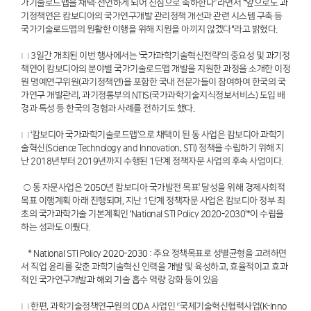
가기술로드맵을 채택·선언하게 되어 진심으로 축하한다”라면서 “앞으로도 과
기정책연은 캄보디아의 국가연구개발 관리정책 개선과 관련 시스템 구축 등
국가기술로드맵의 원활한 이행을 위해 지원을 아끼지 않겠다“라고 밝혔다.
□ 3일간 개최된 이번 행사에서는 ‘국가과학기술혁신전략’의 중요성 및 과기정
책연이 캄보디아의 분야별 국가기술로드맵 개발을 지원한 과정을 소개한 이정
원 명예연구위원(과기정책연)을 포함한 국내 전문가들이 참여하여 한국의 국
가연구 개발관리, 과기정통부의 NTIS(국가과학기술지식정보서비스) 도입 배
경과 특성 등 한국의 경험과 사례를 전하기도 했다.
□ ‘캄보디아 국가과학기술로드맵’으로 채택이 된 동 사업은 캄보디아 과학기
술혁신(Science Technology and Innovation, STI) 정책을 수립하기 위해 지
난 2018년부터 2019년까지 수행된 1단계 정책자문 사업의 후속 사업이다.
○ 동 자문사업은 ‘2050년 캄보디아 국가발전 목표’ 달성을 위해 경제사회적
목표 이행계획 아래 진행되며, 지난 1단계 정책자문 사업은 캄보디아 정부 최
초의 국가과학기술 기본계획인 ‘National STI Policy 2020-2030’*이 수립을
하는 성과도 이뤘다.
* National STI Policy 2020-2030 : 주요 정책목표로 성별균형을 고려하면
서 직업 윤리를 갖춘 과학기술혁신 인력을 개발 및 육성하고, 효율적이고 효과
적인 국가연구개발과 해외 기술 흡수 역량 강화 등이 있음
□ 한편, 과학기술정책연구원의 ODA 사업인 『국제기술혁신협력사업(K-Inno