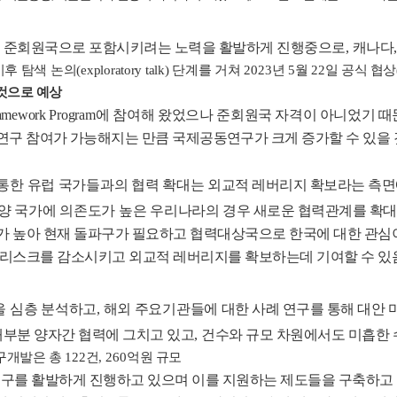
 준회원국으로 포함시키려는 노력을 활발하게 진행중으로
,
캐나다
이후 탐색 논의
(exploratory talk)
단계를 거쳐
2023
년
5
월
22
일 공식 협상
것으로 예상
amework Program
에 참여해 왔었으나
준회원국 자격이 아니었기 때
연구 참여가 가능해지는 만큼 국제공동연구가
크게 증가할 수 있을
 통한 유럽 국가들과의 협력 확대는
외교적 레버리지 확보라는 측면
양 국가에 의존도가 높은 우리나라의
경우 새로운 협력관계를 확대
가 높아 현재 돌파구가 필요하고 협력대상국으로 한국에 대한 관심
 리스크를 감소시키고 외교적 레버리지를 확보하는데 기여할 수 있
을 심층 분석하고
,
해외 주요기관들에
대한 사례 연구를 통해 대안 
부분 양자간 협력에 그치고 있고
,
건수와 규모 차원에서도 미흡한
구개발은 총
122
건
, 260
억원 규모
구를 활발하게 진행하고 있으며 이를 지원하는 제도들을 구축하고