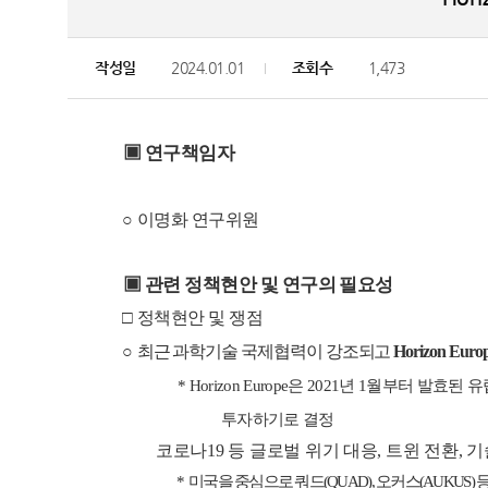
작성일
2024.01.01
조회수
1,473
▣
연구책임자
○
이명화
연구위원
▣
관련 정책현안 및 연구의 필요성
□
정책현안 및 쟁점
○
최근 과학기술 국제협력이 강조되고
Horizon Euro
* Horizon Europe
은
2021
년
1
월부터 발효된 
투자하기로 결정
코로나
19
등 글로벌 위기 대응
,
트윈 전환
,
기
*
미국을 중심으로 쿼드
(QUAD),
오커스
(AUKUS)