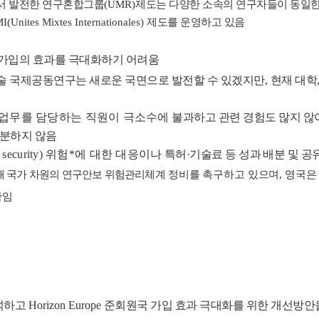
서 발전한 연구혼합그룹
(UMR)
제도는 다양한 소속의 연구자들이 동일한
I(Unites Mixtes Internationales)
제도를 운영하고 있음
가입의 효과를 극대화하기 어려움
술 국제공동연구는 새로운 국면으로 발전할 수 있겠지만
,
현재 대학
 업무를 담당하는 직원이 극소수에
불과하고 관련 경험도 많지 
충분하지 않음
 security)
위험
*
에 대한 대응이나
특허
·
기술료 등 성과 배분 및 
해 국가 차원의 연구안보 위험관리체계
정비를 촉구하고 있으며
,
영국은
황임
석하고
Horizon Europe
준회원국 가입 효과 극대화를 위한 개선방안