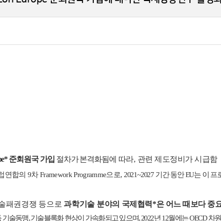
pe*
준회원국 가입
절차가 본격화됨에
따라
,
관련 제도정비가 시급함
유럽연합의
9
차
Framework Programme
으로
,
2021~2027
기간 동안
EU
는 이 프
술패권경쟁 등으로
과학기술 분야의
국제협력
*
은 어느 때보다 중
등 기술동맹
,
기술블록화 현상이 가속화되고 있으며
,
2022
년
12
월에는
OECD
차원