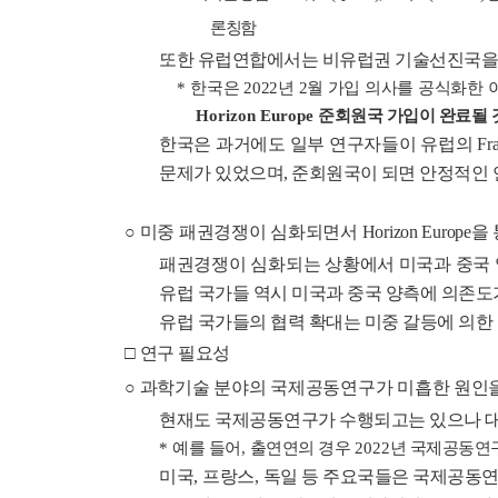
론칭함
또한 유럽연합에서는 비유럽권 기술선진국을
*
한국은
2022
년
2
월 가입 의사를 공식화한 
Horizon Europe
준회원국 가입이 완료될 
한국은 과거에도 일부 연구자들이 유럽의
Fr
문제가
있었으며
,
준회원국이 되면 안정적인 
○
미중 패권경쟁이 심화되면서
Horizon Europe
을
패권경쟁이 심화되는 상황에서 미국과 중국 
유럽 국가들 역시 미국과 중국 양측에 의존도
유럽 국가들의 협력 확대는 미중 갈등에 의한
□
연구 필요성
○
과학기술 분야의 국제공동연구가 미흡한 원인
현재도 국제공동연구가 수행되고는 있으나 대
*
예를 들어
,
출연연의 경우
2022
년 국제공동연
미국
,
프랑스
,
독일 등 주요국들은 국제공동연