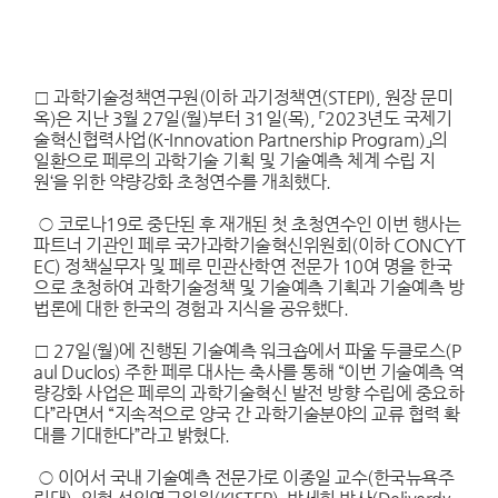
으로 페루의 과학기술 기획 및 기술예측 체계 수립 지원‘을 위
한 약량강화 초청연수를 개최했다.
□ 과학기술정책연구원(이하 과기정책연(STEPI), 원장 문미
옥)은 지난 3월 27일(월)부터 31일(목), 「2023년도 국제기
술혁신협력사업(K-Innovation Partnership Program)」의
일환으로 페루의 과학기술 기획 및 기술예측 체계 수립 지
원‘을 위한 약량강화 초청연수를 개최했다.
○ 코로나19로 중단된 후 재개된 첫 초청연수인 이번 행사는
파트너 기관인 페루 국가과학기술혁신위원회(이하 CONCYT
EC) 정책실무자 및 페루 민관산학연 전문가 10여 명을 한국
으로 초청하여 과학기술정책 및 기술예측 기획과 기술예측 방
법론에 대한 한국의 경험과 지식을 공유했다.
□ 27일(월)에 진행된 기술예측 워크숍에서 파울 두클로스(P
aul Duclos) 주한 페루 대사는 축사를 통해 “이번 기술예측 역
량강화 사업은 페루의 과학기술혁신 발전 방향 수립에 중요하
다”라면서 “지속적으로 양국 간 과학기술분야의 교류 협력 확
대를 기대한다”라고 밝혔다.
○ 이어서 국내 기술예측 전문가로 이종일 교수(한국뉴욕주