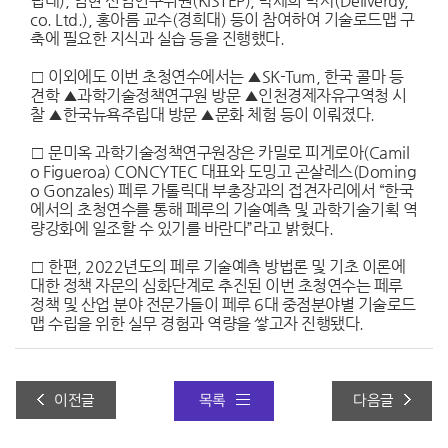
립대), 임현 선임연구위원(KISTEP), 박세희 박사(Deliverdy,
co. Ltd.), 홍아름 교수(경희대) 등이 참여하여 기술로드맵 구
축에 필요한 지식과 실습 등을 진행했다.
□ 이외에도 이번 초청연수에서는 ▲SK-Tum, 한국 콜마 등
견학 ▲과학기술정책연구원 방문 ▲인천경제자유구역청 시
찰 ▲한국뉴욕주립대 방문 ▲문화 체험 등이 이뤄졌다.
□ 문미옥 과학기술정책연구원장은 카밀로 피게로아(Camil
o Figueroa) CONCYTEC 대표와 도밍고 곤살레스(Doming
o Gonzales) 페루 가톨릭대 부총장과의 접견자리에서 “한국
에서의 초청연수를 통해 페루의 기술예측 및 과학기술기획 역
량강화에 일조할 수 있기를 바란다”라고 밝혔다.
□ 한편, 2022년도의 페루 기술예측 방법론 및 기초 이론에
대한 정책 자문의 심화단계로 추진된 이번 초청연수는 페루
정책 및 산업 분야 전문가들이 페루 6대 중점분야별 기술로드
맵 수립을 위한 실무 경험과 역량을 쌓고자 진행됐다.
캄보디아 「기술로드맵 자문사업」, 국가기술로드맵 채택으로 선포식 가져
이전글
목록
다음글