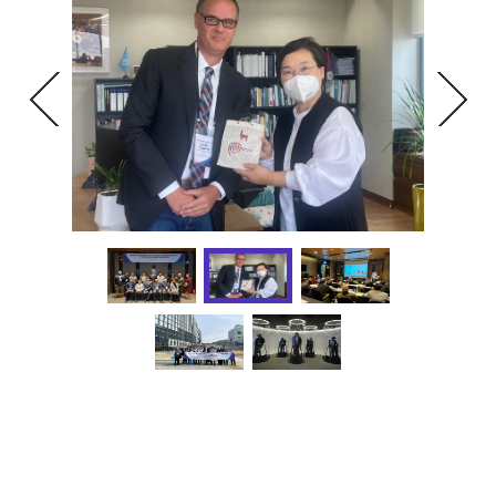
과학기술정책연구원(이하 과기정책연(STEPI), 원장 문미옥)
은 지난 3월 27일(월)부터 31일(목), 「2023년도 국제기술혁
신협력사업(K-Innovation Partnership Program)」의 일환