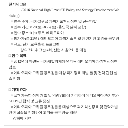
현지워크숍
(2016 National High Level STI Policy and Strategy Development Wo
rkshop)
○ 연수 주제: 국가고위급 과학기술혁신정책 및 전략개발
○ 연수 기간: 8.20(토)~8.27(토) (출입국 날짜 포함)
○ 연수 장소: 비쇼푸트, 에티오피아
○ 참가자 (총 25명): 에티오피아 과학기술부 및 관련기관 고위급 공무원
○ 규모: 단기 교육훈련 프로그램
- 강의 7회, 워크숍 4회, 산업 시찰 2회 등 예정
□ 연수 목표
○ 2012년에 마련된 국가개발의제와 연계된 에티오피아 과기혁신정책
검토
○ 에티오피아 고위급 공무원들 대상 과기정책 개발 툴 및 전략 관련 실
습 진행
□ 기대 효과
○ 실현가능한 정책 개발 및 역량강화에 기여하여 에티오피아 과기부와
STEPI 간 협력 및 교류 증진
○ 에티오피아 고위급 공무원들을 대상으로 과기혁신정책 및 전략개발
관련 실습을 진행하여 고위급 공무원들 역량
강화에 기여