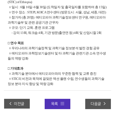
(STIC) of Ethiopia)
○ 일시 : 6월 16일~6월 30일
(도착일자 및 출국일자를 포함하여 총 15일)
○ 연수 장소 : STEPI, KOICA 연수센터 (방문도시: 서울, 성남, 세종, 대전)
○ 참가자 (총 20명): 에티오피아 과학기술정보센터 연구원, 에티오피아
과학기술부 및 관련 공공기관 근무자
○ 규모: 단기 교육․훈련 프로그램
- 강의 13회, 워크숍 4회, 기관 방문(출연연 등) 4회 및 산업시찰 2회
□ 연수 목표
○ 우리나라의 과학기술정책 및 과학기술 정보분석 발전 경험 공유
○ 에티오피아 과학정보기술센터 및 타 과학기술 관련기관 소속 연수생
들의 역량 강화
□ 기대효과
○ 과학기술 분야에서 에티오피아와의 꾸준한 협력 및 교류 증진
○ STIC의 비전과 목적에 걸맞은 액션 플랜 수립, 연수생들의 과학기술
정보 분야 지식 향상 및 역량 강화
6년 에티오피아 국가고위급 과기혁신정책 및 전략개발 현지워크숍
이전글
목록
다음글